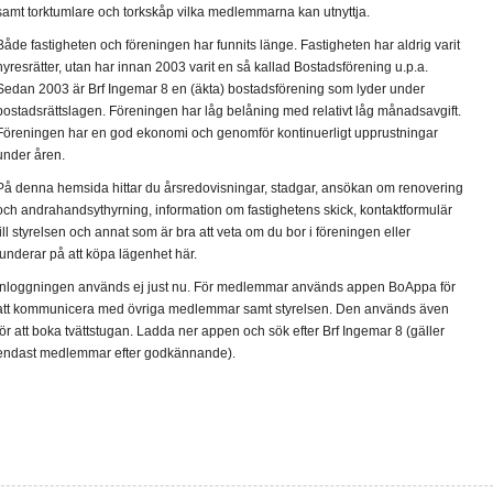
samt torktumlare och torkskåp vilka medlemmarna kan utnyttja.
Både fastigheten och föreningen har funnits länge. Fastigheten har aldrig varit
hyresrätter, utan har innan 2003 varit en så kallad Bostadsförening u.p.a.
Sedan 2003 är Brf Ingemar 8 en (äkta) bostadsförening som lyder under
bostadsrättslagen. Föreningen har låg belåning med relativt låg månadsavgift.
Föreningen har en god ekonomi och genomför kontinuerligt upprustningar
under åren.
På denna hemsida hittar du årsredovisningar, stadgar, ansökan om renovering
och andrahandsythyrning, information om fastighetens skick, kontaktformulär
till styrelsen och annat som är bra att veta om du bor i föreningen eller
funderar på att köpa lägenhet här.
Inloggningen används ej just nu. För medlemmar används appen BoAppa för
att kommunicera med övriga medlemmar samt styrelsen. Den används även
för att boka tvättstugan. Ladda ner appen och sök efter Brf Ingemar 8 (gäller
endast medlemmar efter godkännande).