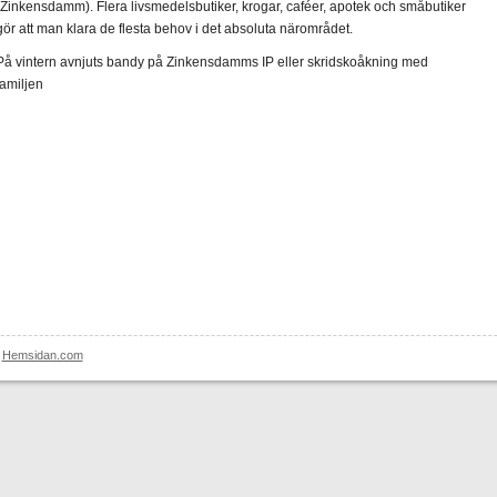
(Zinkensdamm). Flera livsmedelsbutiker, krogar, caféer, apotek och småbutiker
gör att man klara de flesta behov i det absoluta närområdet.
På vintern avnjuts bandy på Zinkensdamms IP eller skridskoåkning med
familjen
|
Hemsidan.com