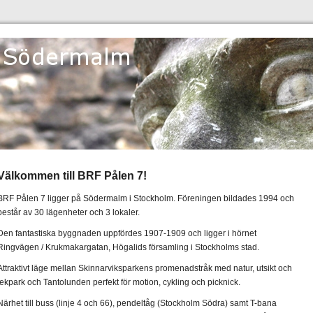
Välkommen till BRF Pålen 7!
BRF Pålen 7 ligger på Södermalm i Stockholm. Föreningen bildades 1994 och
består av 30 lägenheter och 3 lokaler.
Den fantastiska byggnaden uppfördes 1907-1909 och ligger i hörnet
Ringvägen / Krukmakargatan, Högalids församling i Stockholms stad.
Attraktivt läge mellan Skinnarviksparkens promenadstråk med natur, utsikt och
lekpark och Tantolunden perfekt för motion, cykling och picknick.
Närhet till buss (linje 4 och 66), pendeltåg (Stockholm Södra) samt T-bana