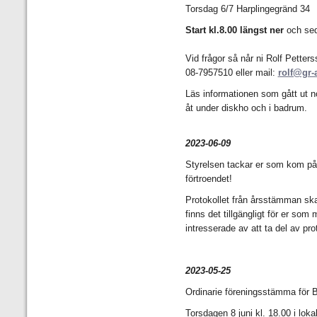
Torsdag 6/7 Harplingegränd 34
Start kl.8.00 längst ner
och sed
Vid frågor så når ni Rolf Pette
08-7957510 eller mail:
rolf@gr-
Läs informationen som gått ut n
åt under diskho och i badrum.
2023-06-09
Styrelsen tackar er som kom på 
förtroendet!
Protokollet från årsstämman ska
finns det tillgängligt för er so
intresserade av att ta del av pro
2023-05-25
Ordinarie föreningsstämma för 
Torsdagen 8 juni kl. 18.00 i lok