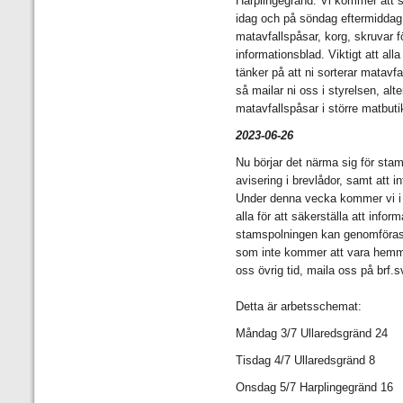
Harplingegränd. Vi kommer att s
idag och på söndag eftermiddag 
matavfallspåsar, korg, skruvar f
informationsblad. Viktigt att all
tänker på att ni sorterar matavfal
så mailar ni oss i styrelsen, alt
matavfallspåsar i större matbutik
2023-06-26
Nu börjar det närma sig för stam
avisering i brevlådor, samt att i
Under denna vecka kommer vi i s
alla för att säkerställa att info
stamspolningen kan genomföras, 
som inte kommer att vara hemma.
oss övrig tid, maila oss på brf
Detta är arbetsschemat:
Måndag 3/7 Ullaredsgränd 24
Tisdag 4/7 Ullaredsgränd 8
Onsdag 5/7 Harplingegränd 16