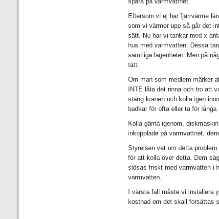
spara på varmvattnet.
Eftersom vi ej har fjärrvärme l
som vi värmer upp så går det i
sätt. Nu har vi tankar med x ant
hus med varmvatten. Dessa tankar
samtliga lägenheter. Men på någo
tätt.
Om man som medlem märker att 
INTE låta det rinna och tro att
stäng kranen och kolla igen inom
badkar för ofta eller ta för lång
Kolla gärna igenom, diskmaskin
inkopplade på varmvattnet, dem 
Styrelsen vet om detta problem 
för att kolla över detta. Dem säg
slösas friskt med varmvatten i 
varmvatten.
I värsta fall måste vi installera 
kostnad om det skall forsättas 