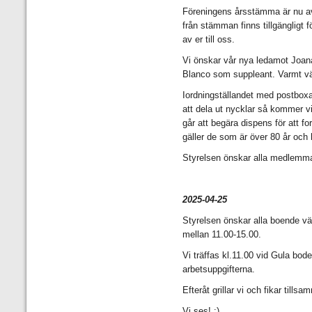
Föreningens årsstämma är nu avk
från stämman finns tillgängligt
av er till oss.
Vi önskar vår nya ledamot Joa
Blanco som suppleant. Varmt v
Iordningställandet med postbox
att dela ut nycklar så kommer vi 
går att begära dispens för att fo
gäller de som är över 80 år och 
Styrelsen önskar alla medlemm
2025-04-25
Styrelsen önskar alla boende vä
mellan 11.00-15.00.
Vi träffas kl.11.00 vid Gula bod
arbetsuppgifterna.
Efteråt grillar vi och fikar tills
Vi ses! :)