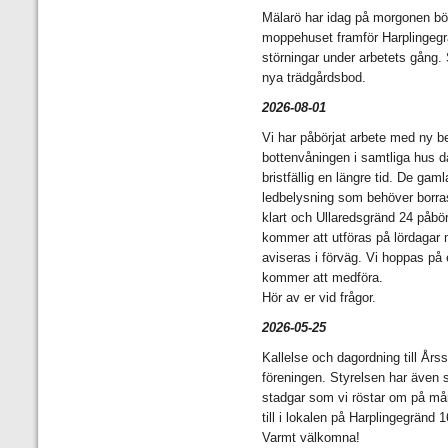
Mälarö har idag på morgonen bör
moppehuset framför Harplingegr
störningar under arbetets gång.
nya trädgårdsbod.
2026-08-01
Vi har påbörjat arbete med ny b
bottenvåningen i samtliga hus då
bristfällig en längre tid. De ga
ledbelysning som behöver borras
klart och Ullaredsgränd 24 påbörj
kommer att utföras på lördagar 
aviseras i förväg. Vi hoppas på 
kommer att medföra.
Hör av er vid frågor.
2026-05-25
Kallelse och dagordning till Års
föreningen. Styrelsen har även 
stadgar som vi röstar om på mån
till i lokalen på Harplingegränd
Varmt välkomna!