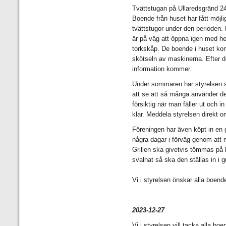
Tvättstugan på Ullaredsgränd 24
Boende från huset har fått möjlig
tvättstugor under den perioden. 
är på väg att öppna igen med he
torkskåp. De boende i huset ko
skötseln av maskinerna. Efter 
information kommer.
Under sommaren har styrelsen s
att se att så många använder dem
försiktig när man fäller ut och in
klar. Meddela styrelsen direkt 
Föreningen har även köpt in en g
några dagar i förväg genom att 
Grillen ska givetvis tömmas på 
svalnat så ska den ställas in i 
Vi i styrelsen önskar alla boend
2023-12-27
Vi i styrelsen vill tacka alla bo