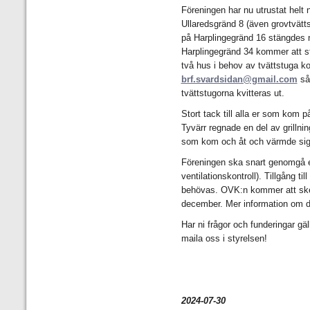
Föreningen har nu utrustat helt 
Ullaredsgränd 8 (även grovtvätt
på Harplingegränd 16 stängdes n
Harplingegränd 34 kommer att s
två hus i behov av tvättstuga ko
brf.svardsidan@gmail.com
så 
tvättstugorna kvitteras ut.
Stort tack till alla er som kom p
Tyvärr regnade en del av grillnin
som kom och åt och värmde sig
Föreningen ska snart genomgå 
ventilationskontroll). Tillgång t
behövas. OVK:n kommer att ske
december. Mer information om d
Har ni frågor och funderingar gä
maila oss i styrelsen!
2024-07-30