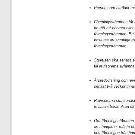
Person som biträder me
Föreningsstämman får b
ha rätt att närvara eller
föreningsstämman. Ett s
beslutas av samtliga rö
föreningsstämman.
Styrelsen ska senast s
till revisorerna avlämna
Årsredovisning och revis
senast två veckor inna
Revisorerna ska senas
revisionsberättelsen till
Om föreningsstämman ska
av stadgarna, måste det 
hos föreningen från tidp