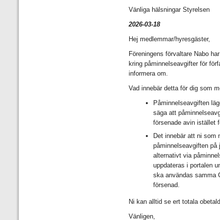
Vänliga hälsningar Styrelsen
2026-03-18
Hej medlemmar/hyresgäster,
Föreningens förvaltare Nabo har 
kring påminnelseavgifter för förf
informera om.
Vad innebär detta för dig som 
Påminnelseavgiften lägg
säga att påminnelseavgi
försenade avin istället
Det innebär att ni som
påminnelseavgiften på 
alternativt via påminne
uppdateras i portalen un
ska användas samma O
försenad.
Ni kan alltid se ert totala obeta
Vänligen,